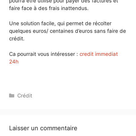
pourra être utilisé pour payer des factures et
faire face à des frais inattendus.
Une solution facile, qui permet de récolter
quelques euros/ centaines d’euros sans faire de
crédit.
Ca pourrait vous intéresser :
credit immediat
24h
Catégories
Crédit
Laisser un commentaire