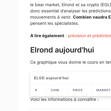
le bear market, Elrond et sa crypto (EGLD)
donc essentiel d’analyser les prédictions
mouvements à venir.
Combien vaudra E
pensent les spécialistes.
A lire également
:
prévision et prédicti
Elrond aujourd’hui
Ce graphique vous donne le cours en tem
ELGD aujourd’hui
#
COIN
PRICE
MARKET
Voici les informations à connaître :