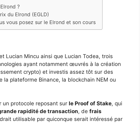
 Elrond ?
 prix du Elrond (EGLD)
s vous posez sur le Elrond et son cours
et Lucian Mincu ainsi que Lucian Todea, trois
chnologies ayant notamment œuvrés à la création
issement crypto) et investis assez tôt sur des
e la plateforme Binance, la blockchain NEM ou
r un protocole reposant sur
le Proof of Stake
, qui
grande rapidité de transaction
, de
frais
ndrait utilisable par quiconque serait intéressé par