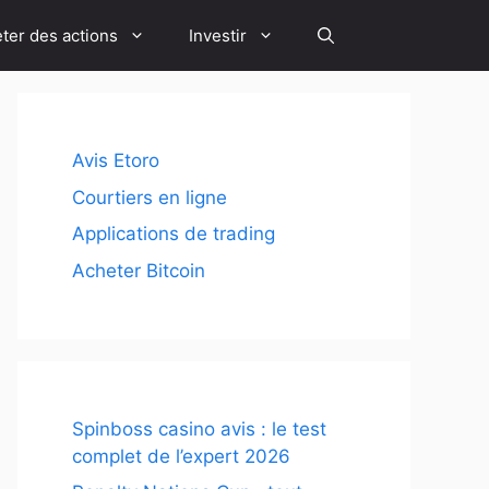
ter des actions
Investir
Avis Etoro
Courtiers en ligne
Applications de trading
Acheter Bitcoin
Spinboss casino avis : le test
complet de l’expert 2026