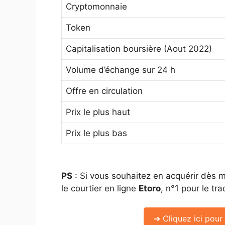
Cryptomonnaie
Token
Capitalisation boursière (Aout 2022)
Volume d’échange sur 24 h
Offre en circulation
Prix le plus haut
Prix le plus bas
PS
: Si vous souhaitez en acquérir dès
le courtier en ligne
Etoro
, n°1 pour le t
➜ Cliquez ici pour