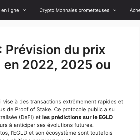
 en ligne
Crypto Monnaies prometteuses
Ache
 Prévision du prix
) en 2022, 2025 ou
i vise à des transactions extrêmement rapides et
us de Proof of Stake. Ce protocole public a su
ralisée (DeFi) et
les prédictions sur le EGLD
urs à anticiper ses évolutions futures.
tos, l’EGLD et son écosystème sont toutefois