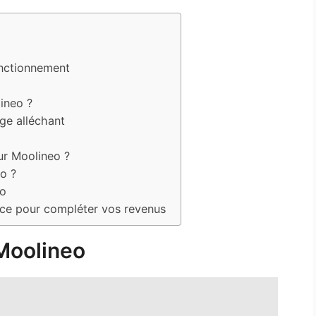
onctionnement
ineo ?
ge alléchant
ur Moolineo ?
o ?
eo
cace pour compléter vos revenus
 Moolineo