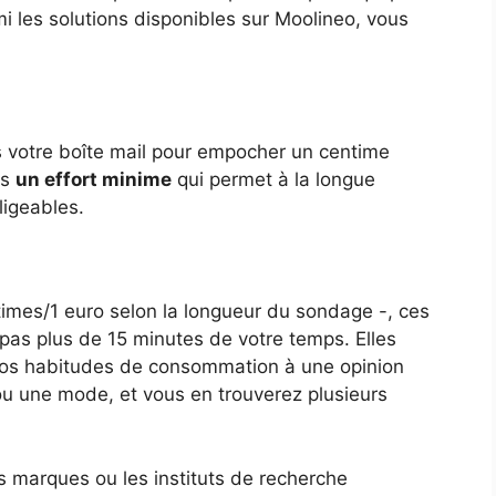
i les solutions disponibles sur Moolineo, vous
ans votre boîte mail pour empocher un centime
is
un effort minime
qui permet à la longue
igeables.
imes/1 euro selon la longueur du sondage -, ces
s plus de 15 minutes de votre temps. Elles
vos habitudes de consommation à une opinion
ou une mode, et vous en trouverez plusieurs
s marques ou les instituts de recherche