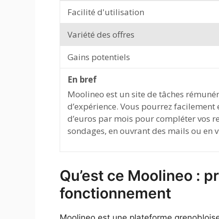
Facilité d'utilisation
Variété des offres
Gains potentiels
En bref
Moolineo est un site de tâches rémunér
d’expérience. Vous pourrez facilement
d’euros par mois pour compléter vos re
sondages, en ouvrant des mails ou en vi
Qu’est ce Moolineo : p
fonctionnement
Moolineo est une plateforme grenobloise,