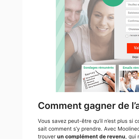
Comment gagner de l’a
Vous savez peut-être qu’il n’est plus si
sait comment s’y prendre. Avec Moolineo,
trouver
un complément de revenu
, qui