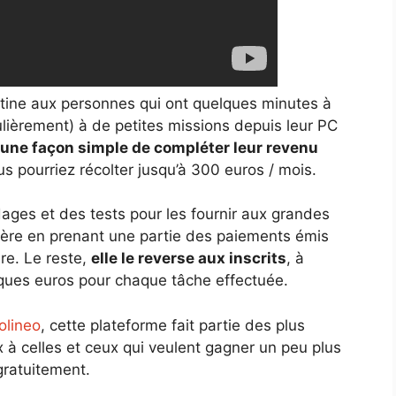
ine aux personnes qui ont quelques minutes à
lièrement) à de petites missions depuis leur PC
une façon simple de compléter leur revenu
us pourriez récolter jusqu’à 300 euros / mois.
ages et des tests pour les fournir aux grandes
nère en prenant une partie des paiements émis
re. Le reste,
elle le reverse aux inscrits
, à
ques euros pour chaque tâche effectuée.
olineo
, cette plateforme fait partie des plus
x à celles et ceux qui veulent gagner un peu plus
 gratuitement.