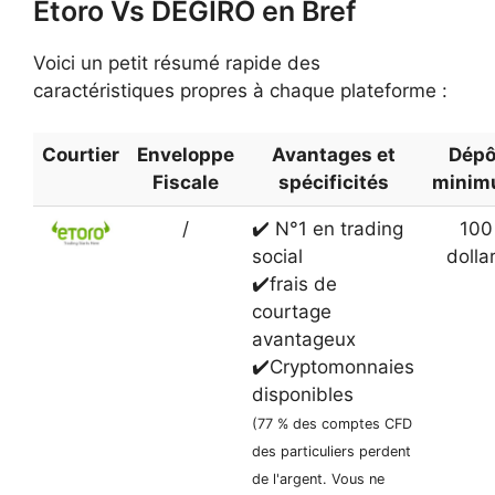
Etoro Vs DEGIRO en Bref
Voici un petit résumé rapide des
caractéristiques propres à chaque plateforme :
Courtier
Enveloppe
Avantages et
Dépô
Fiscale
spécificités
mini
/
✔️ N°1 en trading
100
social
dolla
✔️frais de
courtage
avantageux
✔️Cryptomonnaies
disponibles
(77 % des comptes CFD
des particuliers perdent
de l'argent. Vous ne